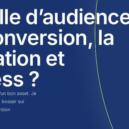
ille d’audienc
onversion, la
tion et
ss ?
’un bon asset. Je
o bosser sur
rsion