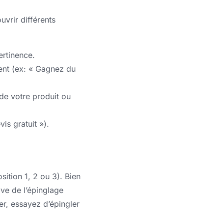
vrir différents
ertinence.
ient (ex: « Gagnez du
de votre produit ou
is gratuit »).
sition 1, 2 ou 3). Bien
ive de l’épinglage
er, essayez d’épingler