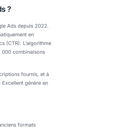
s ?
gle Ads depuis 2022.
omatiquement en
ics (CTR). L’algorithme
 43 000 combinaisons
iptions fournis, et à
 Excellent génère en
anciens formats