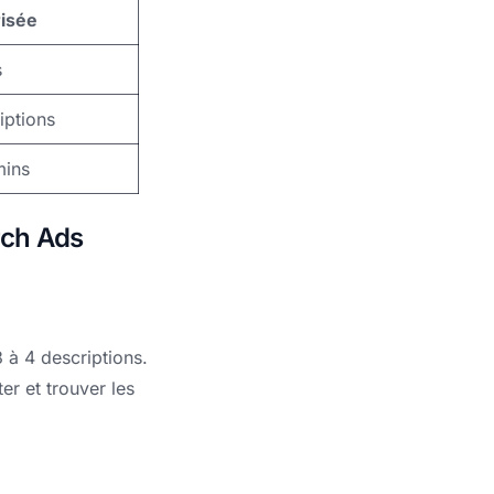
risée
s
iptions
mins
rch Ads
 à 4 descriptions.
er et trouver les