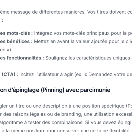
même message de différentes manières. Vos titres doivent cou
 :
les mots-clés :
Intégrez vos mots-clés principaux pour la p
les bénéfices :
Mettez en avant la valeur ajoutée pour le cl
en »).
les fonctionnalités :
Soulignez les caractéristiques uniques 
n (CTA) :
Incitez l’utilisateur à agir (ex: « Demandez votre dev
ction d’épinglage (Pinning) avec parcimonie
er un titre ou une description à une position spécifique (Po
ur des raisons légales ou de branding, une utilisation excess
l’algorithme à tester des combinaisons. Si vous devez épingl
ts à la même position pour conserver une certaine flexibilité.