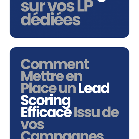
Comment Mettre En Place Un Lead
Scoring Efficace Issu De Vos
Campagnes Paid ?
En savoir plus